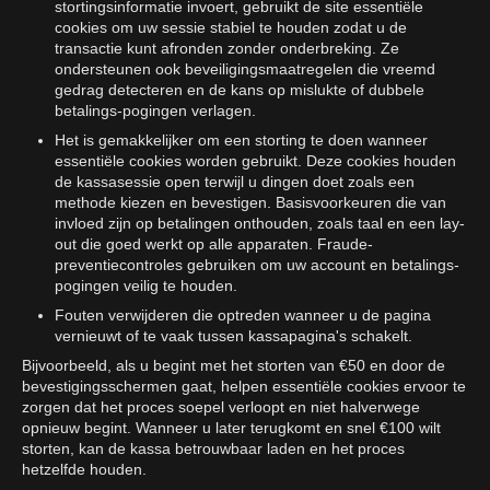
stortingsinformatie invoert, gebruikt de site essentiële
cookies om uw sessie stabiel te houden zodat u de
transactie kunt afronden zonder onderbreking. Ze
ondersteunen ook beveiligingsmaatregelen die vreemd
gedrag detecteren en de kans op mislukte of dubbele
betalings-pogingen verlagen.
Het is gemakkelijker om een storting te doen wanneer
essentiële cookies worden gebruikt. Deze cookies houden
de kassasessie open terwijl u dingen doet zoals een
methode kiezen en bevestigen. Basisvoorkeuren die van
invloed zijn op betalingen onthouden, zoals taal en een lay-
out die goed werkt op alle apparaten. Fraude-
preventiecontroles gebruiken om uw account en betalings-
pogingen veilig te houden.
Fouten verwijderen die optreden wanneer u de pagina
vernieuwt of te vaak tussen kassapagina's schakelt.
Bijvoorbeeld, als u begint met het storten van €50 en door de
bevestigingsschermen gaat, helpen essentiële cookies ervoor te
zorgen dat het proces soepel verloopt en niet halverwege
opnieuw begint. Wanneer u later terugkomt en snel €100 wilt
storten, kan de kassa betrouwbaar laden en het proces
hetzelfde houden.