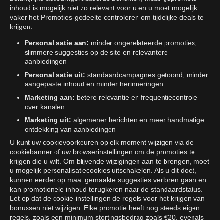
inhoud is mogelijk niet zo relevant voor u en u moet mogelijk
vaker het Promoties-gedeelte controleren om tijdelijke deals te
krijgen.
Personalisatie aan:
minder ongerelateerde promoties,
slimmere suggesties op de site en relevantere
aanbiedingen
Personalisatie uit:
standaardcampagnes getoond, minder
aangepaste inhoud en minder herinneringen
Marketing aan:
betere relevantie en frequentiecontrole
over kanalen
Marketing uit:
algemener berichten en meer handmatige
ontdekking van aanbiedingen
U kunt uw cookievoorkeuren op elk moment wijzigen via de
cookiebanner of uw browserinstellingen om de promoties te
krijgen die u wilt. Om blijvende wijzigingen aan te brengen, moet
u mogelijk personalisatiecookies uitschakelen. Als u dit doet,
kunnen eerder op maat gemaakte suggesties verloren gaan en
kan promotionele inhoud terugkeren naar de standaardstatus.
Let op dat de cookie-instellingen de regels voor het krijgen van
bonussen niet wijzigen. Elke promotie heeft nog steeds eigen
regels, zoals een minimum stortingsbedrag zoals €20, evenals