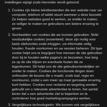
instellingen wijzigt zoals hieronder wordt getoond.
Cookies zijn kleine tekstbestanden die een website naar uw
computer, telefoon of tablet stuurt wanneer u deze bezoekt.
Ze helpen websites goed te werken, ze sneller te maken,
ze veiliger te maken en gebruikers een betere ervaring te
geven.
Voorbeelden van cookies die we kunnen gebruiken: Strikt
noodzakelijke cookies (essentieel): deze zijn nodig voor
basis sitefuncties zoals inloggen, uw informatie veilig
houden, fraude voorkomen en uw sessies beheren. Dit type
cookie helpt ons te begrijpen hoe mensen de site gebruiken
door bij te houden welke pagina's ze bezoeken, hoe lang
ze op de site blijven en eventuele fouten die ze
tegenkomen. Dit helpt ons de site gebruiksvriendelijker en
sneller te maken. Cookies die functionele dingen doen
onthouden de keuzes die u maakt, zoals taal, regio en
voorkeuren, zodat u een meer op maat gemaakte ervaring
kunt hebben. Cookies voor reclame en targeting worden
gebruikt om u relevante advertenties te tonen, het aantal
keren dat u een advertentie ziet te beperken en te
controleren hoe goed marketingcampagnes werken.
Vergelijkbare technologieën: We kunnen ook vergelijkbare