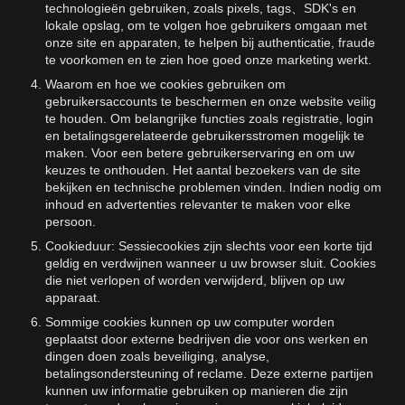
technologieën gebruiken, zoals pixels, tags、SDK's en
lokale opslag, om te volgen hoe gebruikers omgaan met
onze site en apparaten, te helpen bij authenticatie, fraude
te voorkomen en te zien hoe goed onze marketing werkt.
Waarom en hoe we cookies gebruiken om
gebruikersaccounts te beschermen en onze website veilig
te houden. Om belangrijke functies zoals registratie, login
en betalingsgerelateerde gebruikersstromen mogelijk te
maken. Voor een betere gebruikerservaring en om uw
keuzes te onthouden. Het aantal bezoekers van de site
bekijken en technische problemen vinden. Indien nodig om
inhoud en advertenties relevanter te maken voor elke
persoon.
Cookieduur: Sessiecookies zijn slechts voor een korte tijd
geldig en verdwijnen wanneer u uw browser sluit. Cookies
die niet verlopen of worden verwijderd, blijven op uw
apparaat.
Sommige cookies kunnen op uw computer worden
geplaatst door externe bedrijven die voor ons werken en
dingen doen zoals beveiliging, analyse,
betalingsondersteuning of reclame. Deze externe partijen
kunnen uw informatie gebruiken op manieren die zijn