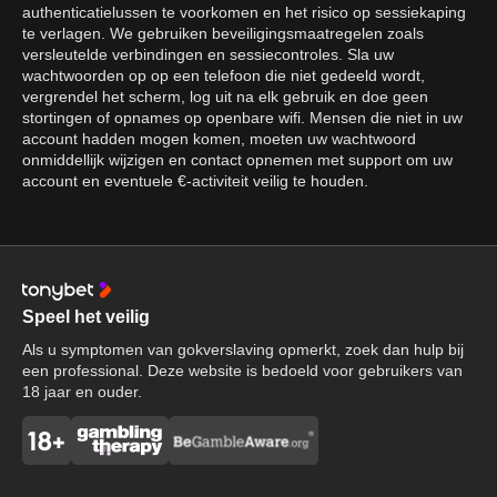
authenticatielussen te voorkomen en het risico op sessiekaping
te verlagen. We gebruiken beveiligingsmaatregelen zoals
versleutelde verbindingen en sessiecontroles. Sla uw
wachtwoorden op op een telefoon die niet gedeeld wordt,
vergrendel het scherm, log uit na elk gebruik en doe geen
stortingen of opnames op openbare wifi. Mensen die niet in uw
account hadden mogen komen, moeten uw wachtwoord
onmiddellijk wijzigen en contact opnemen met support om uw
account en eventuele €-activiteit veilig te houden.
Speel het veilig
Als u symptomen van gokverslaving opmerkt, zoek dan hulp bij
een professional. Deze website is bedoeld voor gebruikers van
18 jaar en ouder.