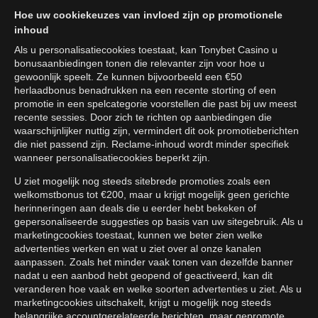
Hoe uw cookiekeuzes van invloed zijn op promotionele
inhoud
Als u personalisatiecookies toestaat, kan Tonybet Casino u
bonusaanbiedingen tonen die relevanter zijn voor hoe u
gewoonlijk speelt. Ze kunnen bijvoorbeeld een €50
herlaadbonus benadrukken na een recente storting of een
promotie in een spelcategorie voorstellen die past bij uw meest
recente sessies. Door zich te richten op aanbiedingen die
waarschijnlijker nuttig zijn, vermindert dit ook promotieberichten
die niet passend zijn. Reclame-inhoud wordt minder specifiek
wanneer personalisatiecookies beperkt zijn.
U ziet mogelijk nog steeds sitebrede promoties zoals een
welkomstbonus tot €200, maar u krijgt mogelijk geen gerichte
herinneringen aan deals die u eerder hebt bekeken of
gepersonaliseerde suggesties op basis van uw sitegebruik. Als u
marketingcookies toestaat, kunnen we beter zien welke
advertenties werken en wat u ziet over al onze kanalen
aanpassen. Zoals het minder vaak tonen van dezelfde banner
nadat u een aanbod hebt geopend of geactiveerd, kan dit
veranderen hoe vaak en welke soorten advertenties u ziet. Als u
marketingcookies uitschakelt, krijgt u mogelijk nog steeds
belangrijke accountgerelateerde berichten, maar gepromote