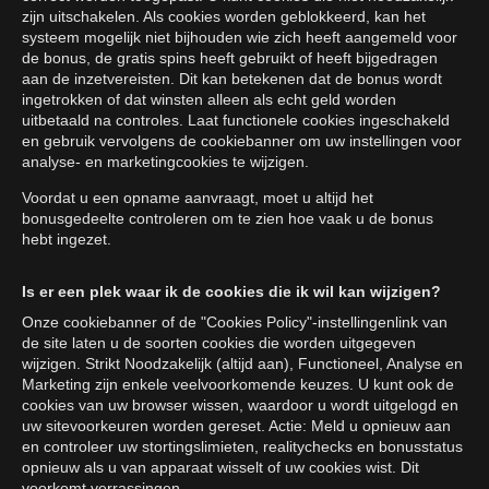
zijn uitschakelen. Als cookies worden geblokkeerd, kan het
systeem mogelijk niet bijhouden wie zich heeft aangemeld voor
de bonus, de gratis spins heeft gebruikt of heeft bijgedragen
aan de inzetvereisten. Dit kan betekenen dat de bonus wordt
ingetrokken of dat winsten alleen als echt geld worden
uitbetaald na controles. Laat functionele cookies ingeschakeld
en gebruik vervolgens de cookiebanner om uw instellingen voor
analyse- en marketingcookies te wijzigen.
Voordat u een opname aanvraagt, moet u altijd het
bonusgedeelte controleren om te zien hoe vaak u de bonus
hebt ingezet.
Is er een plek waar ik de cookies die ik wil kan wijzigen?
Onze cookiebanner of de "Cookies Policy"-instellingenlink van
de site laten u de soorten cookies die worden uitgegeven
wijzigen. Strikt Noodzakelijk (altijd aan), Functioneel, Analyse en
Marketing zijn enkele veelvoorkomende keuzes. U kunt ook de
cookies van uw browser wissen, waardoor u wordt uitgelogd en
uw sitevoorkeuren worden gereset. Actie: Meld u opnieuw aan
en controleer uw stortingslimieten, realitychecks en bonusstatus
opnieuw als u van apparaat wisselt of uw cookies wist. Dit
voorkomt verrassingen.