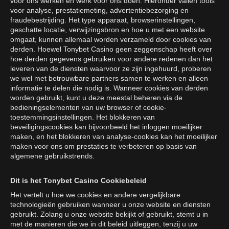
voor ons werken en werk voor ons doen. Hieronder vallen tools
voor analyse, prestatiemeting, advertentiebezorging en
fraudebestrijding. Het type apparaat, browserinstellingen,
geschatte locatie, verwijzingsbron en hoe u met een website
omgaat, kunnen allemaal worden verzameld door cookies van
derden. Hoewel Tonybet Casino geen zeggenschap heeft over
hoe derden gegevens gebruiken voor andere redenen dan het
leveren van de diensten waarvoor ze zijn ingehuurd, proberen
we wel met betrouwbare partners samen te werken en alleen
informatie te delen die nodig is. Wanneer cookies van derden
worden gebruikt, kunt u deze meestal beheren via de
bedieningselementen van uw browser of cookie-
toestemmingsinstellingen. Het blokkeren van
beveiligingscookies kan bijvoorbeeld het inloggen moeilijker
maken, en het blokkeren van analyse-cookies kan het moeilijker
maken voor ons om prestaties te verbeteren op basis van
algemene gebruikstrends.
Dit is het Tonybet Casino Cookiebeleid
Het vertelt u hoe we cookies en andere vergelijkbare
technologieën gebruiken wanneer u onze website en diensten
gebruikt. Zolang u onze website bekijkt of gebruikt, stemt u in
met de manieren die we in dit beleid uitleggen, tenzij u uw