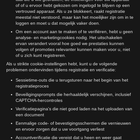
of of u ervoor hebt gekozen om ingelogd te blijven op een
vertrouwd apparaat. Als u ze blokkeert, raakt registratie
meestal niet verstoord, maar kan het moeilijker zijn om in te
loggen en moet u dat mogelijk vaker doen.
Om een account aan te maken of te verifiëren, hebt u geen
analyse- en marketingcookies nodig. Het uitschakelen
ervan verandert vooral hoe goed we prestaties kunnen
volgen of promoties relevanter kunnen maken voor u, niet
of u zich kunt registreren.
Als u strikte cookie-instellingen hebt, kunt u de volgende
problemen ondervinden tijdens registratie en verificatie:
Sessietime-outs die u terugsturen naar het begin van het
registratieproces
Beveiligingsprompts die herhaaldelijk verschijnen, inclusief
CAPTCHA-hercontroles
Verificatiepagina's die niet goed laden na het uploaden van
een document
Eenmalige code- of bevestigingsschermen die vernieuwen
en ervoor zorgen dat u uw voortgang verliest
Accountverificatie die vereist dat u heen en weer gaat