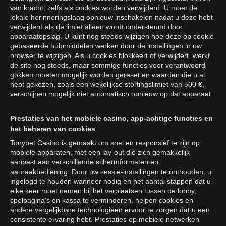
van kracht, zelfs als cookies worden verwijderd. U moet de
lokale herinneringslaag opnieuw inschakelen nadat u deze hebt
verwijderd als de limiet alleen wordt ondersteund door
apparaatopslag. U kunt nog steeds wijzigen hoe deze op cookie
gebaseerde hulpmiddelen werken door de instellingen in uw
browser te wijzigen. Als u cookies blokkeert of verwijdert, werkt
de site nog steeds, maar sommige functies voor verantwoord
gokken moeten mogelijk worden gereset en waarden die u al
hebt gekozen, zoals een wekelijkse stortingslimiet van 500 €,
verschijnen mogelijk niet automatisch opnieuw op dat apparaat.
Prestaties van het mobiele casino, app-achtige functies en
het beheren van cookies
Tonybet Casino is gemaakt om snel en responsief te zijn op
mobiele apparaten, met een lay-out die zich gemakkelijk
aanpast aan verschillende schermformaten en
aanraakbediening. Door uw sessie-instellingen te onthouden, u
ingelogd te houden wanneer nodig en het aantal stappen dat u
elke keer moet nemen bij het verplaatsen tussen de lobby,
spelpagina's en kassa te verminderen, helpen cookies en
andere vergelijkbare technologieën ervoor te zorgen dat u een
consistente ervaring hebt. Prestaties op mobiele netwerken