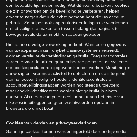
een bepaalde tijd, indien nodig. Wat dit voor u betekent: cookies
die zijn ontworpen om de beveiliging te verbeteren, helpen
ervoor te zorgen dat u de echte persoon bent die uw account
gebruikt. Ze helpen ook ongeautoriseerde logins te voorkomen
en het veiliger te maken om tussen belangrijke pagina's te
bewegen zoals de aanmeld- en accountgebieden.
Hier is hoe u veilige verwerking herkent: Wanneer u gegevens
van uw apparaat naar Tonybet Casino-systemen verzendt,
worden versleutelde verbindingen gebruikt. Toegangscontroles
zorgen ervoor dat alleen geautoriseerde personen en systemen
met cookiegerelateerde gegevens kunnen werken. Monitoring is
aanwezig om vreemde activiteit te detecteren en de integriteit
van het account veilig te houden. Identiteitscontroles en
accountbeveiligingsstappen worden nog steeds uitgevoerd,
maar cookie-identificatoren worden niet gebruikt in plaats
daarvan. Als u een computer deelt, moet u aan het einde van
elke sessie uitloggen en geen wachtwoorden opslaan in
browsers die u niet bezit.
Cookies van derden en privacyverklaringen
Sommige cookies kunnen worden ingesteld door bedrijven die