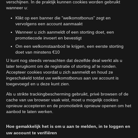
verschijnen. In de praktijk kunnen cookies worden gebruikt
wanneer u:
Klikt op een banner die "welkomstbonus" zegt en
vervolgens een account aanmaakt
Wanneer u zich aanmeldt of een storting doet, een
promotiecode invoert en bevestigt
Om een welkomstaanbod te krijgen, een eerste storting
doet van minstens €10
U kunt nog steeds verwachten dat dezelfde deal werkt als u
later terugkomt om de registratie of storting af te ronden.
Accepteer cookies voordat u zich aanmeldt en houd ze
ingeschakeld totdat uw welkomstbonus aan uw account is
toegevoegd en u deze kunt zien.
Als u strikte trackingbescherming gebruikt, privé browsen of de
cache van uw browser vaak wist, moet u mogelijk cookies
opnieuw accepteren en de promotielink opnieuw openen om het
aanbod te laten werken.
Hoe gemakkelijk het is om u aan te melden, in te loggen en
uw account te verifiëren