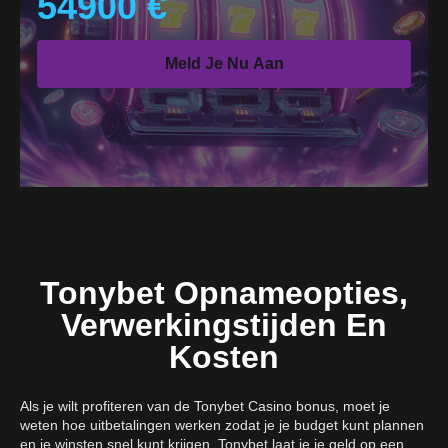
54900 €
Meld Je Nu Aan
Tonybet Opnameopties,
Verwerkingstijden En
Kosten
Als je wilt profiteren van de Tonybet Casino bonus, moet je
weten hoe uitbetalingen werken zodat je je budget kunt plannen
en je winsten snel kunt krijgen. Tonybet laat je je geld op een