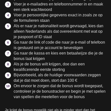
Voer je e-mailadres en telefoonnummer in en maak
een sterk wachtwoord
Voer je persoonlijke gegevens exact in zoals ze op
de formulieren staan
Als er naar je nationaliteit wordt gevraagd, kies dan
alleen Nederlands als dat overeenkomt met wat op
je paspoort of ID staat
Ga naar de link of code die naar je e-mail of telefoon
is gestuurd om je account te bevestigen
Ga naar de kassa en kies een betaalwijze die je de
bonus laat krijgen
Als je de bonus wilt krijgen, doe dan een
kwalificerende eerste storting
Bijvoorbeeld, als de huidige voorwaarden zeggen
dat je dat moet doen, stort dan 100 €
Om ervoor te zorgen dat de bonus wordt toegepast,
controleer je de bonustracker en begin je met spelen
van spellen die meetellen voor de bonus
Je krijgt de bonus mogelijk niet als je minder stort dan het