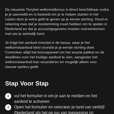
De nieuwste Tonybet welkomstbonus is direct beschikbaar zodra
je je aanmeldt en is bedoeld om je te helpen starten in het
casino door je extra geld te geven op je eerste storting. Houd er
rekening mee dat je toestemming moet hebben om te spelen in
Nederland en dat je accountgegevens moeten overeenkomen
met wie je werkelijk bent.
Je krijgt het aanbod meestal in de kassa, waar je het
welkomstaanbod kiest voordat je je eerste storting doet.
Controleer altijd het bonuspaneel om het exacte pakket en de
deadlines voor het huidige aanbod te zien, aangezien het
welkomstaanbod kan veranderen en mogelijk alleen voor
nieuwe spelers geldt.
Stap Voor Stap
vul het formulier in om je aan te melden en het
aanbod te activeren
Open het formulier en selecteer je land van verblijf
(Nederland als het op jou van toepassing is)