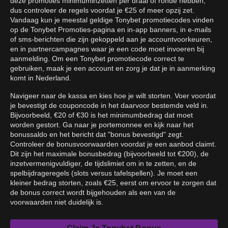
deze promoties minimuminzetten per draai of ronde hebben,
dus controleer de regels voordat je €25 of meer opzij zet.
Vandaag kun je meestal geldige Tonybet promotiecodes vinden
op de Tonybet Promoties-pagina en in-app banners, in e-mails
of sms-berichten die zijn gekoppeld aan je accountvoorkeuren,
en in partnercampagnes waar je een code moet invoeren bij
aanmelding. Om een Tonybet promotiecode correct te
gebruiken, maak je een account en zorg je dat je in aanmerking
komt in Nederland.
Navigeer naar de kassa en kies hoe je wilt storten. Voer voordat
je bevestigt de couponcode in het daarvoor bestemde veld in.
Bijvoorbeeld, €20 of €30 is het minimumbedrag dat moet
worden gestort. Ga naar je portemonnee en kijk naar het
bonussaldo en het bericht dat "bonus bevestigd" zegt.
Controleer de bonusvoorwaarden voordat je een aanbod claimt.
Dit zijn het maximale bonusbedrag (bijvoorbeeld tot €200), de
inzetvermenigvuldiger, de tijdslimiet om in te zetten, en de
spelbijdrageregels (slots versus tafelspellen). Je moet een
kleiner bedrag storten, zoals €25, eerst om ervoor te zorgen dat
de bonus correct wordt bijgehouden als een van de
voorwaarden niet duidelijk is.