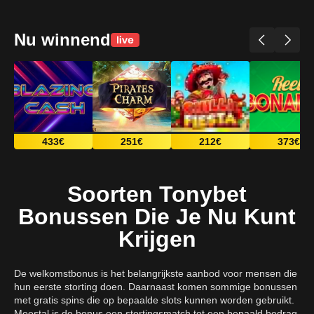
Nu winnend
433€
251€
212€
373€
Soorten Tonybet
Bonussen Die Je Nu Kunt
Krijgen
De welkomstbonus is het belangrijkste aanbod voor mensen die
hun eerste storting doen. Daarnaast komen sommige bonussen
met gratis spins die op bepaalde slots kunnen worden gebruikt.
Meestal is de bonus een stortingsmatch tot een bepaald bedrag,