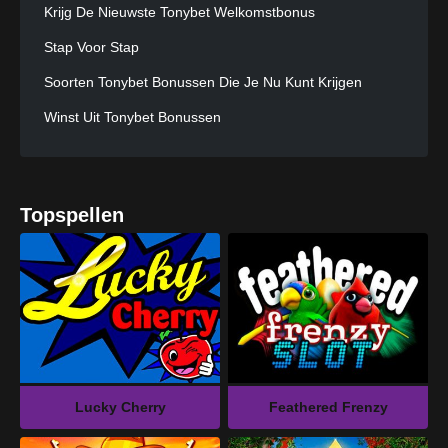
Krijg De Nieuwste Tonybet Welkomstbonus
Stap Voor Stap
Soorten Tonybet Bonussen Die Je Nu Kunt Krijgen
Winst Uit Tonybet Bonussen
Maak Een Account Bij Tonybet En Activeer Je Bonus
Stortingsmethoden Bij Tonybet Voor Snelle
Bonusgeschikte Bijstortingen
Topspellen
Tonybet Opnameopties, Verwerkingstijden En Kosten
Lucky Cherry
Feathered Frenzy