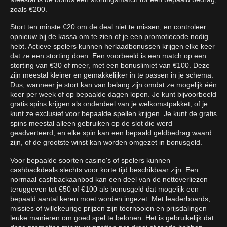
zoals €200.
Stort ten minste €20 om de deal niet te missen, en controleer
opnieuw bij de kassa om te zien of je een promotiecode nodig
hebt. Actieve spelers kunnen herlaadbonussen krijgen elke keer
dat ze een storting doen. Een voorbeeld is een match op een
storting van €30 of meer, met een bonuslimiet van €100. Deze
zijn meestal kleiner en gemakkelijker in te passen in je schema.
Dus, wanneer je stort kan van belang zijn omdat ze mogelijk één
keer per week of op bepaalde dagen lopen. Je kunt bijvoorbeeld
gratis spins krijgen als onderdeel van je welkomstpakket, of je
kunt ze exclusief voor bepaalde spellen krijgen. Je kunt de gratis
spins meestal alleen gebruiken op de slot die werd
geadverteerd, en elke spin kan een bepaald geldbedrag waard
zijn, of de grootste winst kan worden omgezet in bonusgeld.
Voor bepaalde soorten casino's of spelers kunnen
cashbackdeals slechts voor korte tijd beschikbaar zijn. Een
normaal cashbackaanbod kan een deel van de nettoverliezen
teruggeven tot €50 of €100 als bonusgeld dat mogelijk een
bepaald aantal keren moet worden ingezet. Met leaderboards,
missies of willekeurige prijzen zijn toernooien en prijsdalingen
leuke manieren om goed spel te belonen. Het is gebruikelijk dat