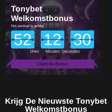
Tonybet
Welkomstbonus
Het aanbod is geldig:
52
12
28
Uren
Minuten
Seconden
Claim Nu Bonus
Krijg De Nieuwste Tonybet
Welkomstbonus