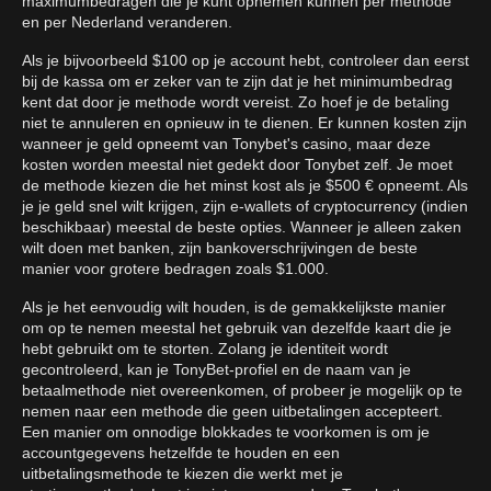
maximumbedragen die je kunt opnemen kunnen per methode
en per Nederland veranderen.
Als je bijvoorbeeld $100 op je account hebt, controleer dan eerst
bij de kassa om er zeker van te zijn dat je het minimumbedrag
kent dat door je methode wordt vereist. Zo hoef je de betaling
niet te annuleren en opnieuw in te dienen. Er kunnen kosten zijn
wanneer je geld opneemt van Tonybet's casino, maar deze
kosten worden meestal niet gedekt door Tonybet zelf. Je moet
de methode kiezen die het minst kost als je $500 € opneemt. Als
je je geld snel wilt krijgen, zijn e-wallets of cryptocurrency (indien
beschikbaar) meestal de beste opties. Wanneer je alleen zaken
wilt doen met banken, zijn bankoverschrijvingen de beste
manier voor grotere bedragen zoals $1.000.
Als je het eenvoudig wilt houden, is de gemakkelijkste manier
om op te nemen meestal het gebruik van dezelfde kaart die je
hebt gebruikt om te storten. Zolang je identiteit wordt
gecontroleerd, kan je TonyBet-profiel en de naam van je
betaalmethode niet overeenkomen, of probeer je mogelijk op te
nemen naar een methode die geen uitbetalingen accepteert.
Een manier om onnodige blokkades te voorkomen is om je
accountgegevens hetzelfde te houden en een
uitbetalingsmethode te kiezen die werkt met je