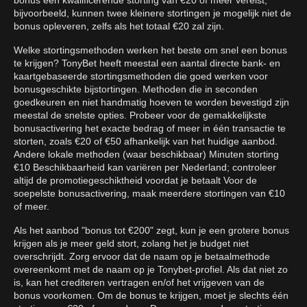
bonus een kwalificerende storting van €20 of meer vereist,
bijvoorbeeld, kunnen twee kleinere stortingen je mogelijk niet de
bonus opleveren, zelfs als het totaal €20 zal zijn.
Welke stortingsmethoden werken het beste om snel een bonus
te krijgen? TonyBet heeft meestal een aantal directe bank- en
kaartgebaseerde stortingsmethoden die goed werken voor
bonusgeschikte bijstortingen. Methoden die in seconden
goedkeuren en niet handmatig hoeven te worden bevestigd zijn
meestal de snelste opties. Probeer voor de gemakkelijkste
bonusactivering het exacte bedrag of meer in één transactie te
storten, zoals €20 of €50 afhankelijk van het huidige aanbod.
Andere lokale methoden (waar beschikbaar) Minuten storting
€10 Beschikbaarheid kan variëren per Nederland; controleer
altijd de promotiegeschiktheid voordat je betaalt Voor de
soepelste bonusactivering, maak meerdere stortingen van €10
of meer.
Als het aanbod "bonus tot €200" zegt, kun je een grotere bonus
krijgen als je meer geld stort, zolang het je budget niet
overschrijdt. Zorg ervoor dat de naam op je betaalmethode
overeenkomt met de naam op je Tonybet-profiel. Als dat niet zo
is, kan het crediteren vertragen en/of het vrijgeven van de
bonus voorkomen. Om de bonus te krijgen, moet je slechts één